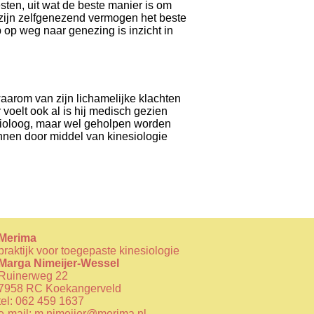
ten, uit wat de beste manier is om
 zijn zelfgenezend vermogen het beste
 op weg naar genezing is inzicht in
waarom van zijn lichamelijke klachten
 voelt ook al is hij medisch gezien
sioloog, maar wel geholpen worden
unnen door middel van kinesiologie
Merima
praktijk voor toegepaste kinesiologie
Marga Nimeijer-Wessel
Ruinerweg 22
7958 RC Koekangerveld
tel:
062 459 1637
e-mail:
m.nimeijer@merima.nl