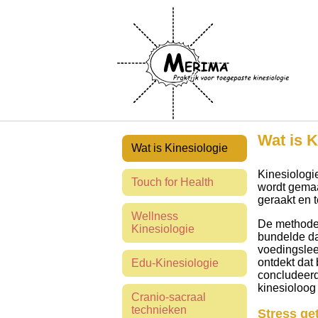
Wat is K
Wat is Kinesiologie
Kinesiologie
Touch for Health
wordt gemaa
geraakt en t
Wellness
De methode 
Kinesiologie
bundelde da
voedingslee
ontdekt dat
Edu-Kinesiologie
concludeerd
kinesioloog
Cranio-sacraal
technieken
Stress ge