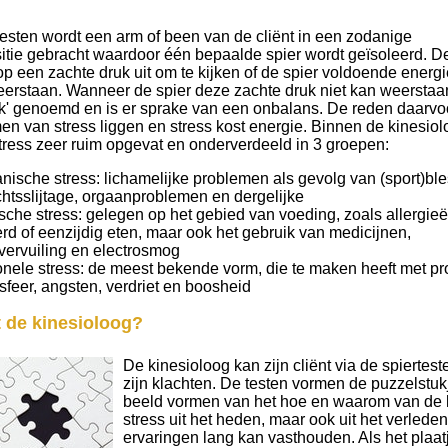
rtesten wordt een arm of been van de cliënt in een zodanige
itie gebracht waardoor één bepaalde spier wordt geïsoleerd. De
p een zachte druk uit om te kijken of de spier voldoende energi
eerstaan. Wanneer de spier deze zachte druk niet kan weerstaa
ak' genoemd en is er sprake van een onbalans. De reden daarvo
men van stress liggen en stress kost energie. Binnen de kinesiol
stress zeer ruim opgevat en onderverdeeld in 3 groepen:
ische stress: lichamelijke problemen als gevolg van (sport)ble
htsslijtage, orgaanproblemen en dergelijke
che stress: gelegen op het gebied van voeding, zoals allergieë
rd of eenzijdig eten, maar ook het gebruik van medicijnen,
vervuiling en electrosmog
nele stress: de meest bekende vorm, die te maken heeft met pr
esfeer, angsten, verdriet en boosheid
 de kinesioloog?
De kinesioloog kan zijn cliënt via de spiertes
zijn klachten. De testen vormen de puzzelstukj
beeld vormen van het hoe en waarom van de k
stress uit het heden, maar ook uit het verled
ervaringen lang kan vasthouden. Als het plaatj