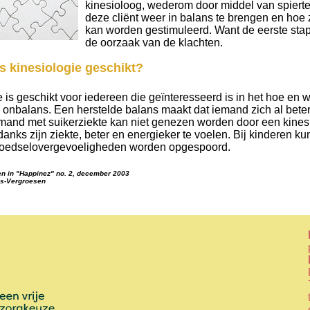
kinesioloog, wederom door middel van spiertes
deze cliënt weer in balans te brengen en hoe
kan worden gestimuleerd. Want de eerste stap
de oorzaak van de klachten.
is kinesiologie geschikt?
 is geschikt voor iedereen die geïnteresseerd is in het hoe en 
k onbalans. Een herstelde balans maakt dat iemand zich al beter
emand met suikerziekte kan niet genezen worden door een kine
anks zijn ziekte, beter en energieker te voelen. Bij kinderen k
voedselovergevoeligheden worden opgespoord.
en in "Happinez" no. 2, december 2003
ks-Vergroesen