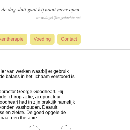
k de dag sluit gaat hij nooit meer open.
www.dagelijksegedachte.net
xentherapie
Voeding
Contact
nier van werken waarbij er gebruik
e balans in het lichaam verstoord is
ropractor George Goodheart. Hij
de, chiropractie, acupunctuur,
odheart had in zijn praktijk namelijk
 konden vasthouden. Daaruit
ss en ziekte. De goed opgeleide
naar een therapie.