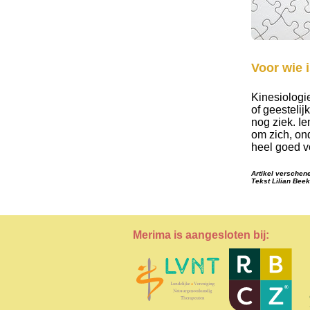
Voor wie 
Kinesiologie
of geestelij
nog ziek. I
om zich, ond
heel goed 
Artikel verschen
Tekst Lilian Bee
Merima is aangesloten bij: