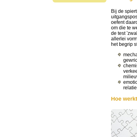
Bij de spie
uitgangspos
oefent daaro
om die te w
de test 'zw
allerlei vor
het begrip 
mechan
gewric
chemis
verkee
milieu
emotio
relati
Hoe werkt