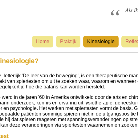
Als i
Home
Praktijk
Kinesiologie
Refle
inesiologie?
, letterlijk 'De leer van de beweging', is een therapeutische ma
kt van spiertesten om uit te zoeken waar, waarom en wanneer d
egelijkertijd hoe die balans kan worden hersteld.
werd in de jaren '60 in Amerika ontwikkeld door de arts en chi
arin onderzoek, kennis en ervaring uit fysiotherapie, geneeskun
r en psychologie. Het werken met spiertesten vormt de basis. Go
 bepaalde patiënten sommige spieren niet in de uitgangspositie
e hij dat spieren reageren met spanningsveranderingen op stre
 kan deze veranderingen via spiertesten waarnemen en zoeken 
test